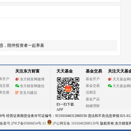
惑，陪伴投资者一起养基
关注东方财富
天天基金
基金交易
关注天天基
券开户
基金开户
东方财富网微博
天天基金网
线交易
基金交易
东方财富网微信
天天基金网
券交易
活期宝
意见与建议
基金产品
扫一扫下载
稳健理财
APP
 经营证券期货业务许可证编号：913101046312860336 违法和不良信息举报:021-612
案号:沪ICP备05006054号-11
沪公网安备 31010402000120号
版权所有:东方财富