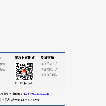
金
东方财富期货
期货交易
期货手机开户
微博
期货电脑开户
微信
期货官方网站
扫一扫下载APP
78686 举报邮箱：
jubao@eastmoney.com
网
意见与建议:4000300059/952500