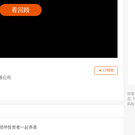
看回顾
+
订阅他
限公司
郑重
息,
风险
陪伴投资者一起养基