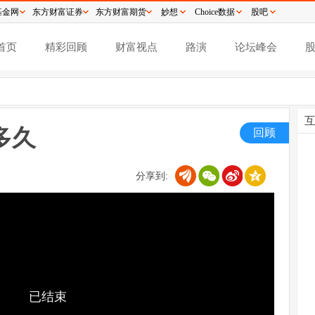
基金网
东方财富证券
东方财富期货
妙想
Choice数据
股吧
首页
精彩回顾
财富视点
路演
论坛峰会
多久
回顾
分享到:
已结束