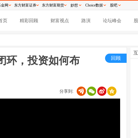
基金网
东方财富证券
东方财富期货
妙想
Choice数据
股吧
首页
精彩回顾
财富视点
路演
论坛峰会
业闭环，投资如何布
回顾
分享到: