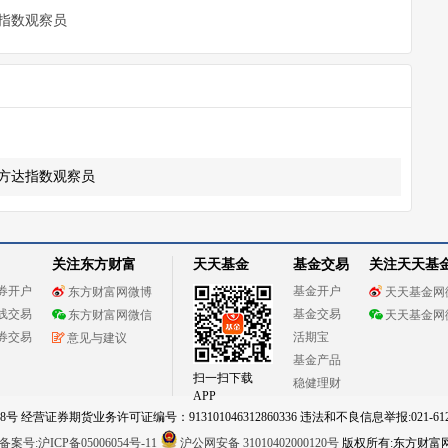
指数观察员
方达指数观察员
关注东方财富
天天基金
基金交易
关注天天基
券开户
基金开户
东方财富网微博
天天基金网
线交易
基金交易
东方财富网微信
天天基金网
券交易
活期宝
意见与建议
基金产品
扫一扫下载
稳健理财
APP
 经营证券期货业务许可证编号：913101046312860336 违法和不良信息举报:021-612
案号:沪ICP备05006054号-11
沪公网安备 31010402000120号
版权所有:东方财富