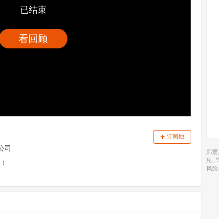
已结束
看回顾
+
订阅他
公司
郑重
息,
出！
风险