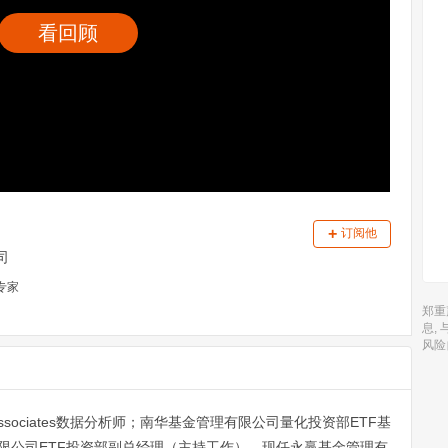
看回顾
+
订阅他
司
专家
郑重
息,
风险
ssociates数据分析师；南华基金管理有限公司量化投资部ETF基
限公司ETF投资部副总经理（主持工作），现任永赢基金管理有