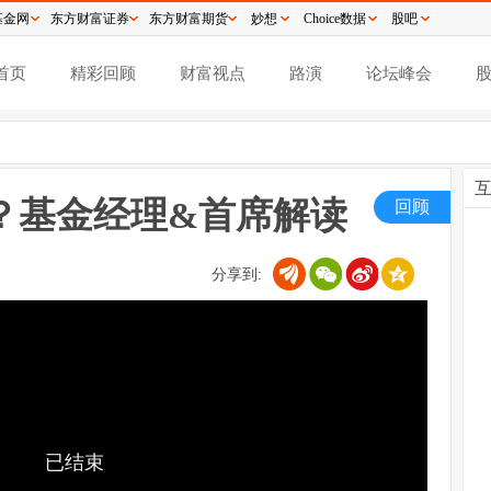
基金网
东方财富证券
东方财富期货
妙想
Choice数据
股吧
首页
精彩回顾
财富视点
路演
论坛峰会
？基金经理&首席解读
回顾
分享到:
已结束