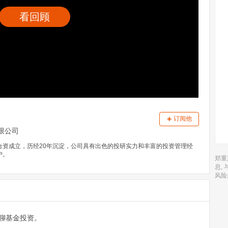
看回顾
+
订阅他
限公司
年合资成立，历经20年沉淀，公司具有出色的投研实力和丰富的投资管理经
户。
郑重
息,
风险
聊基金投资。