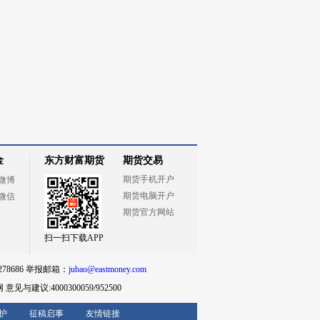
金
东方财富期货
期货交易
期货手机开户
微博
期货电脑开户
微信
期货官方网站
扫一扫下载APP
78686 举报邮箱：
jubao@eastmoney.com
网
意见与建议:4000300059/952500
护
征稿启事
友情链接