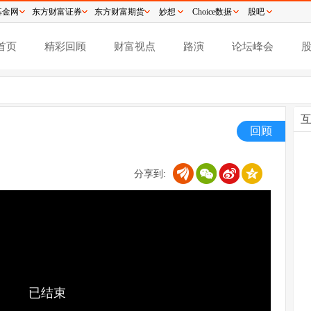
基金网
东方财富证券
东方财富期货
妙想
Choice数据
股吧
首页
精彩回顾
财富视点
路演
论坛峰会
回顾
分享到:
已结束