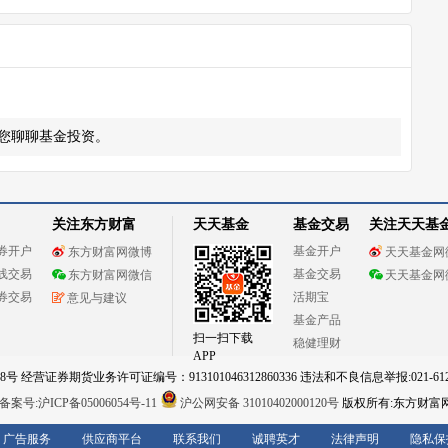
您聊聊基金投资。
关注东方财富
天天基金
基金交易
关注天天基
券开户
基金开户
东方财富网微博
天天基金网
线交易
基金交易
东方财富网微信
天天基金网
券交易
活期宝
意见与建议
基金产品
扫一扫下载
稳健理财
APP
 经营证券期货业务许可证编号：913101046312860336 违法和不良信息举报:021-612
案号:沪ICP备05006054号-11
沪公网安备 31010402000120号
版权所有:东方财富
广告服务
供应商平台
联系我们
诚聘英才
法律声明
隐私保