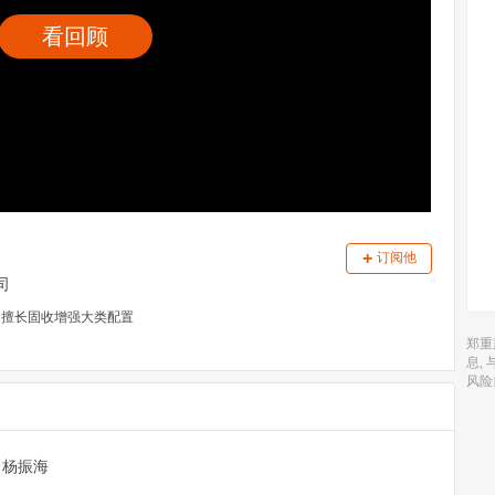
看回顾
+
订阅他
司
，擅长固收增强大类配置
郑重
息,
风险
 杨振海