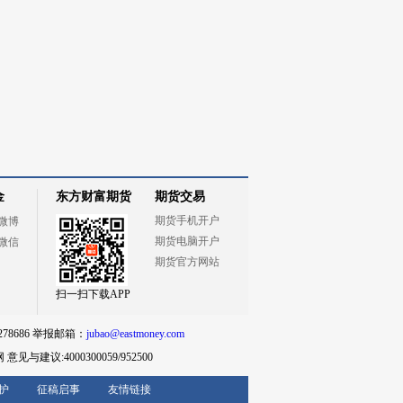
金
东方财富期货
期货交易
期货手机开户
微博
期货电脑开户
微信
期货官方网站
扫一扫下载APP
78686 举报邮箱：
jubao@eastmoney.com
网
意见与建议:4000300059/952500
护
征稿启事
友情链接