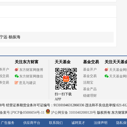
宁远 杨振海
关注东方财富
天天基金
基金交易
关注天天基
券开户
基金开户
东方财富网微博
天天基金网
线交易
基金交易
东方财富网微信
天天基金网
券交易
活期宝
意见与建议
基金产品
扫一扫下载
稳健理财
APP
 经营证券期货业务许可证编号：913101046312860336 违法和不良信息举报:021-612
案号:沪ICP备05006054号-11
沪公网安备 31010402000120号
版权所有:东方财富
广告服务
供应商平台
联系我们
诚聘英才
法律声明
隐私保