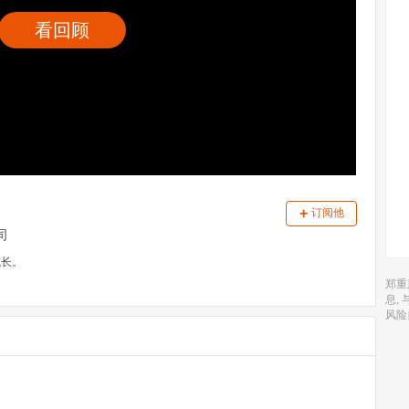
看回顾
+
订阅他
司
成长。
郑重
息,
风险