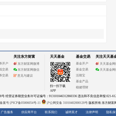
关注东方财富
天天基金
基金交易
关注天天基
券开户
基金开户
东方财富网微博
天天基金网
线交易
基金交易
东方财富网微信
天天基金网
券交易
活期宝
意见与建议
基金产品
扫一扫下载
稳健理财
APP
 经营证券期货业务许可证编号：913101046312860336 违法和不良信息举报:021-612
案号:沪ICP备05006054号-11
沪公网安备 31010402000120号
版权所有:东方财富
广告服务
供应商平台
联系我们
诚聘英才
法律声明
隐私保