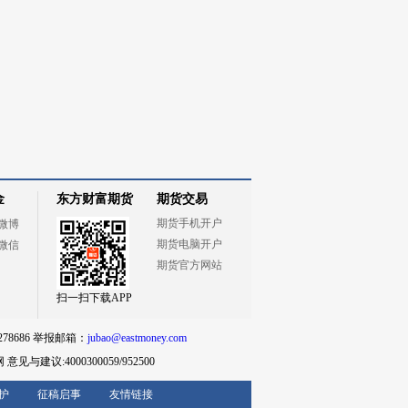
金
东方财富期货
期货交易
期货手机开户
微博
期货电脑开户
微信
期货官方网站
扫一扫下载APP
78686 举报邮箱：
jubao@eastmoney.com
网
意见与建议:4000300059/952500
护
征稿启事
友情链接