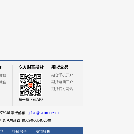
金
东方财富期货
期货交易
期货手机开户
微博
期货电脑开户
微信
期货官方网站
扫一扫下载APP
78686 举报邮箱：
jubao@eastmoney.com
网
意见与建议:4000300059/952500
护
征稿启事
友情链接