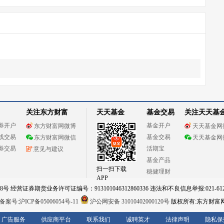
关注东方财富
天天基金
基金交易
关注天天基
券开户
基金开户
东方财富网微博
天天基金网
线交易
基金交易
东方财富网微信
天天基金网
券交易
活期宝
意见与建议
基金产品
扫一扫下载
稳健理财
APP
 经营证券期货业务许可证编号：913101046312860336 违法和不良信息举报:021-612
案号:沪ICP备05006054号-11
沪公网安备 31010402000120号
版权所有:东方财富
广告服务
供应商平台
联系我们
诚聘英才
法律声明
隐私保