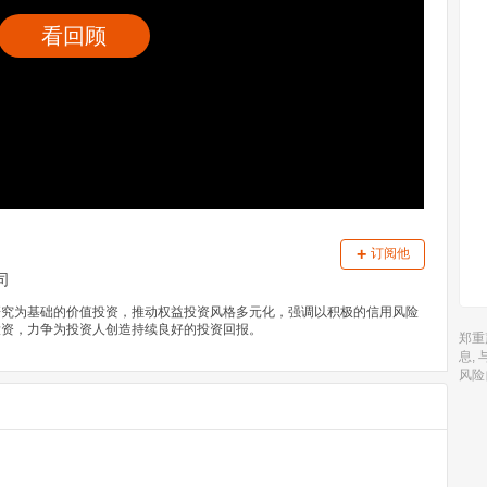
看回顾
+
订阅他
司
研究为基础的价值投资，推动权益投资风格多元化，强调以积极的信用风险
投资，力争为投资人创造持续良好的投资回报。
郑重
息,
风险