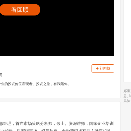
看回顾
+
订阅他
司
户，专业的投资价值发现者。投资之旅，有我陪你。
郑重
息,
风险
总经理，首席市场策略分析师，硕士。资深讲师，国家企业培训
年从业经验，对宏观市场、资产配置、金融营销均有深入研究和见