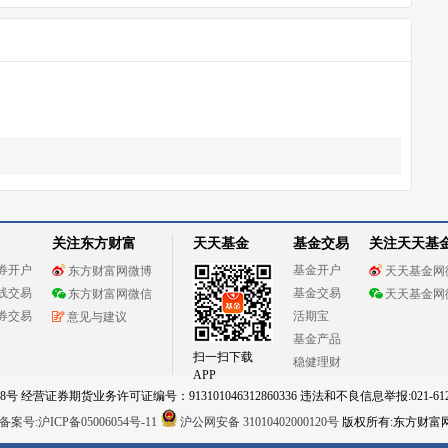
关注东方财富
天天基金
基金交易
关注天天基
券开户
基金开户
东方财富网微博
天天基金网
线交易
基金交易
东方财富网微信
天天基金网
券交易
活期宝
意见与建议
基金产品
扫一扫下载
稳健理财
APP
 经营证券期货业务许可证编号：913101046312860336 违法和不良信息举报:021-612
案号:沪ICP备05006054号-11
沪公网安备 31010402000120号
版权所有:东方财富