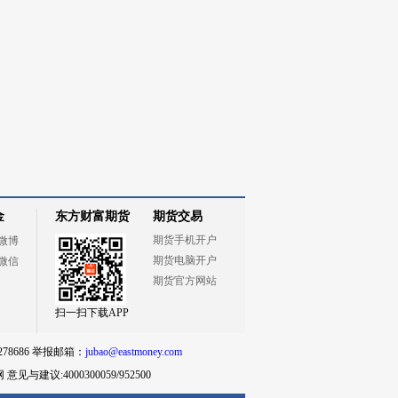
金
东方财富期货
期货交易
期货手机开户
微博
期货电脑开户
微信
期货官方网站
扫一扫下载APP
78686 举报邮箱：
jubao@eastmoney.com
网
意见与建议:4000300059/952500