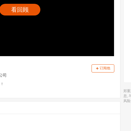
看回顾
+
订阅他
公司
出！
郑重
息,
风险