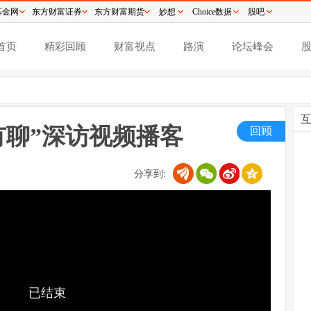
基金网
东方财富证券
东方财富期货
妙想
Choice数据
股吧
首页
精彩回顾
财富视点
路演
论坛峰会
有聊”深访视频播客
回顾
分享到:
已结束