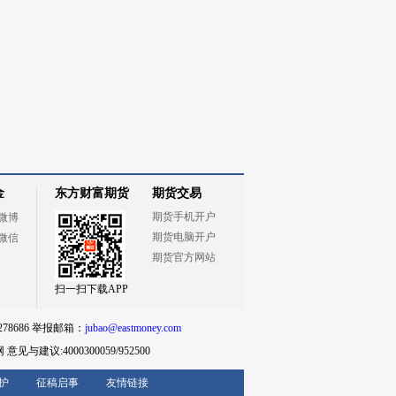
金
东方财富期货
期货交易
期货手机开户
微博
期货电脑开户
微信
期货官方网站
扫一扫下载APP
78686 举报邮箱：
jubao@eastmoney.com
网
意见与建议:4000300059/952500
护
征稿启事
友情链接