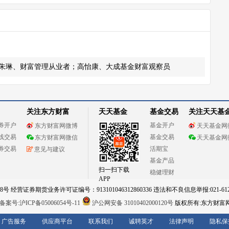
朱琳、财富管理从业者；高怡康、大成基金财富观察员
关注东方财富
天天基金
基金交易
关注天天基
券开户
基金开户
东方财富网微博
天天基金网
线交易
基金交易
东方财富网微信
天天基金网
券交易
活期宝
意见与建议
基金产品
扫一扫下载
稳健理财
APP
 经营证券期货业务许可证编号：913101046312860336 违法和不良信息举报:021-612
案号:沪ICP备05006054号-11
沪公网安备 31010402000120号
版权所有:东方财富
广告服务
供应商平台
联系我们
诚聘英才
法律声明
隐私保