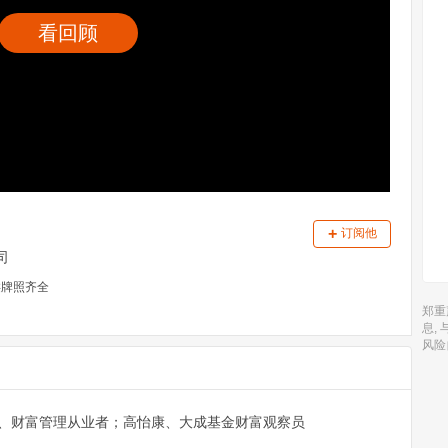
看回顾
+
订阅他
司
类牌照齐全
郑重
息,
风险
、财富管理从业者；高怡康、大成基金财富观察员