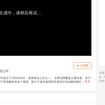
生成中，请稍后再试…
+
订阅他
限公司
郑重
息,
司成立于2004年6月，老牌基金公司之一。 业务范围覆盖公募业务、专户
风险
更多
资产管理服务等多个领域，致力于成为值得投资者托付与信赖的财富管理机